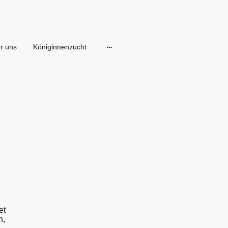
r uns
Königinnenzucht
et
n,