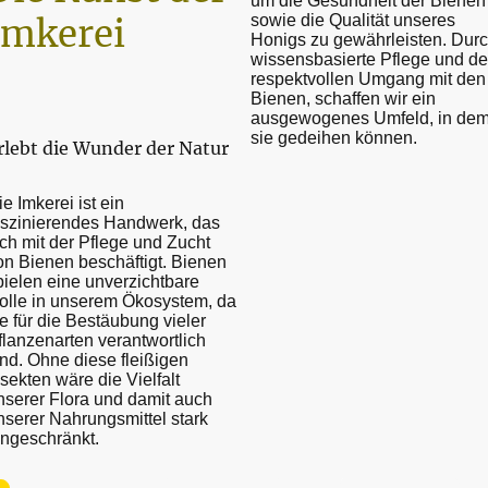
um die Gesundheit der Bienen
sowie die Qualität unseres
Imkerei
Honigs zu gewährleisten. Dur
wissensbasierte Pflege und d
respektvollen Umgang mit den
Bienen, schaffen wir ein
ausgewogenes Umfeld, in de
sie gedeihen können.
rlebt die Wunder der Natur
ie Imkerei ist ein
aszinierendes Handwerk, das
ich mit der Pflege und Zucht
on Bienen beschäftigt. Bienen
pielen eine unverzichtbare
olle in unserem Ökosystem, da
ie für die Bestäubung vieler
flanzenarten verantwortlich
ind. Ohne diese fleißigen
nsekten wäre die Vielfalt
nserer Flora und damit auch
nserer Nahrungsmittel stark
ingeschränkt.