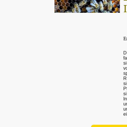
E
D
f
s
v
s
R
s
P
s
I
u
u
e